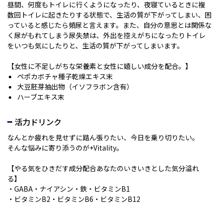
昼間、何度もトイレに行くようになったり、夜寝ているときに複
数回トイレに起きたりする状態で、生活の質が下がってしまい、困
っていると感じたら頻尿と言えます。また、自分の意思とは関係な
く尿がもれてしまう尿失禁は、外出を控えがちになったりトイレ
をいつも気にしたりと、生活の質が下がってしまいます。
【女性に不足しがちな栄養素と女性に嬉しい成分を配合。】
ペポカボチャ種子乾燥エキス末
大豆胚芽抽出物（イソフラボン含有）
ハーブエキス末
活力ドリンク
なんとか疲れを見せずに踏ん張りたい、今日を乗り切りたい。
そんな悩みに寄り添うのが+Vitality。
【やる気をひきだす成分配合あなたのいきいきとした気分溢れ
る】
・GABA・ナイアシン・鉄・ビタミンB1
・ビタミンB2・ビタミンB6・ビタミンB12