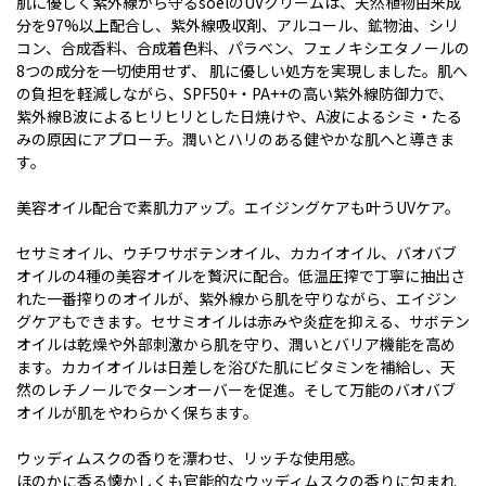
肌に優しく紫外線から守るsoelのUVクリームは、天然植物由来成
分を97%以上配合し、紫外線吸収剤、アルコール、鉱物油、シリ
コン、合成香料、合成着色料、パラベン、フェノキシエタノールの
8つの成分を一切使用せず、 肌に優しい処方を実現しました。肌へ
の負担を軽減しながら、SPF50+・PA++の高い紫外線防御力で、
紫外線B波によるヒリヒリとした日焼けや、A波によるシミ・たる
みの原因にアプローチ。潤いとハリのある健やかな肌へと導きま
す。
美容オイル配合で素肌力アップ。エイジングケアも叶うUVケア。
セサミオイル、ウチワサボテンオイル、カカイオイル、バオバブ
オイルの4種の美容オイルを贅沢に配合。低温圧搾で丁寧に抽出さ
れた一番搾りのオイルが、紫外線から肌を守りながら、エイジン
グケアもできます。セサミオイルは赤みや炎症を抑える、サボテン
オイルは乾燥や外部刺激から肌を守り、潤いとバリア機能を高め
ます。カカイオイルは日差しを浴びた肌にビタミンを補給し、天
然のレチノールでターンオーバーを促進。そして万能のバオバブ
オイルが肌をやわらかく保ちます。
ウッディムスクの香りを漂わせ、リッチな使用感。
ほのかに香る懐かしくも官能的なウッディムスクの香りに包まれ