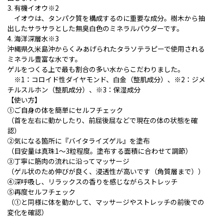
3. 有機イオウ※2
イオウは、タンパク質を構成するのに重要な成分。樹木から抽
出したサラサラとした無臭白色のミネラルパウダーです。
4. 海洋深層水※3
沖縄県久米島沖からくみあげられたタラソテラピーで使用される
ミネラル豊富な水です。
ゲルをつくる上で最も割合の多い水からこだわりました。
※1：コロイド性ダイヤモンド、白金（整肌成分）、※2：ジメ
チルスルホン（整肌成分）、※3：保湿成分
【使い方】
①ご自身の体を簡単にセルフチェック
（首を左右に動かしたり、前屈後屈などで現在の体の状態を確
認）
②気になる箇所に『バイタライズゲル』を塗布
（目安量は真珠1～3粒程度。塗布する面積に合わせて調節）
③丁寧に筋肉の流れに沿ってマッサージ
（ゲル状のため伸びが良く、浸透性が高いです（角質層まで））
④深呼吸し、リラックスの香りを感じながらストレッチ
⑤再度セルフチェック
（①と同様に体を動かして、マッサージやストレッチの前後での
変化を確認）