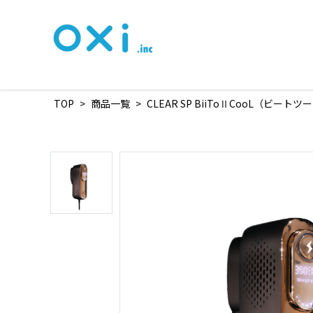
TOP
>
商品一覧
>
CLEAR SP BiiToⅡCooL（ビート