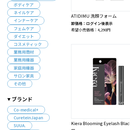
ボディケア
ネイルケア
ATIDIMU 洗顔フォーム
インナーケア
卸価格：ログイン後表示
フェムケア
希望小売価格：4,290円
ダイエット
コスメティック
業務用商材
業務用機器
家庭用機器
サロン家具
その他
ブランド
Co-medical+
CureteinJapan
Kiera Blooming Eyelash Blac
SUUA.
m