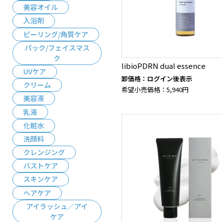
美容オイル
入浴剤
ピーリング/角質ケア
パック/フェイスマス
ク
libioPDRN dual essence
UVケア
卸価格：ログイン後表示
クリーム
希望小売価格：5,940円
美容液
乳液
化粧水
洗顔料
クレンジング
バストケア
スキンケア
ヘアケア
アイラッシュ／アイ
ケア