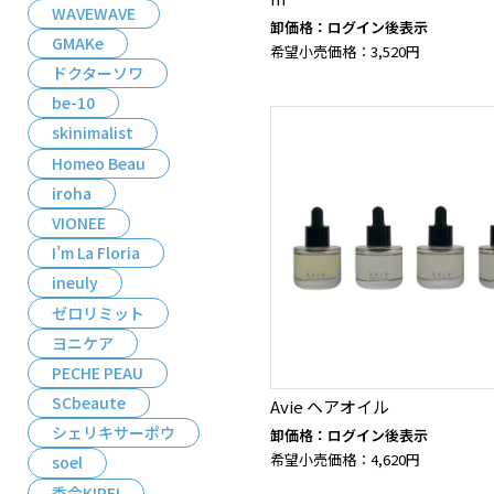
WAVEWAVE
卸価格：ログイン後表示
GMAKe
希望小売価格：3,520円
ドクターソワ
be-10
skinimalist
Homeo Beau
iroha
VIONEE
I’m La Floria
ineuly
ゼロリミット
ヨニケア
PECHE PEAU
SCbeaute
Avie ヘアオイル
シェリキサーポウ
卸価格：ログイン後表示
希望小売価格：4,620円
soel
季令KIREI