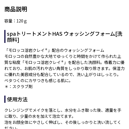
商品説明
容量：120ｇ
spaトリートメントHAS ウォッシングフォーム[洗
顔料]
＊
「モロッコ溶岩クレイ
」配合のウォッシングフォーム
モロッコの自然豊かな大地でゆっくりと時間をかけて作られた上
＊
質な粘度「モロッコ溶岩クレイ
」を配合した洗顔料。吸着力に優
れており、お肌の汚れや古い角質をしっかり取り除きます。保湿力
に優れた美容成分も配合しているので、洗い上がりはしっとり。
ベタつくのにカサつきも感じる肌に。
＊：スクラブ剤
使用方法
クレンジングでメイクを落とし、水分をふき取った後、適量を手
に取り、少量の水を加えて泡立てます。
泡をお顔全体にやさしく伸ばし、その後しっかりと洗い流してく
ださい。