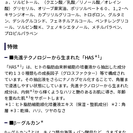
ａ、ソルビトール、（クエン酸／乳酸／リノール酸／オレイン
酸）グリセリル、オリーブ果実油、ポリソルベート６０、１,２−ヘ
キサンジオール、カプリリルグリコール、トロポロン、グルタミ
ン、デシルグルコシド、フェネチルアルコール、ペンチレングリコ
ール、ソルビン酸Ｋ、フェノキシエタノール、メチルパラベン、
プロピルパラベン
特徴
＊1
■先進テクノロジーから生まれた「HAS
」
＊1
「HAS
」は、ヒトの脂肪由来幹細胞の培養液から抽出した成分
で約１３０種類もの成長因子（グロスファクター）等で構成され
ています。その抽出液をさらにナノカプセル化することで、角層ま
で浸透しやすい状態にしています。先進テクノロジーから生まれた
＊2
成分は、内側
から輝くようなハリと艶のあるお肌に導き、年齢
＊3
を重ねた肌
をサポートします。
＊1：ヒト脂肪細胞順化培養液エキス（保湿・整肌成分）＊2：角
層 ＊3：乾燥、ハリ、ツヤのなさ
＊
■β－グルカン
＊
β－グルカン
とは、キノコ類や海藻・パン酵母など、さまざまな