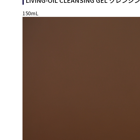
LIVING-OIL CLEANSING GEL クレ
150mL
動
画
プ
レ
ー
ヤ
ー