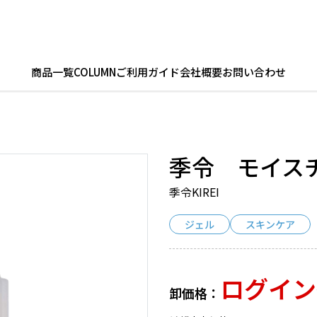
商品一覧
COLUMN
ご利用ガイド
会社概要
お問い合わせ
季令 モイス
季令KIREI
ジェル
スキンケア
ログイン
卸価格：