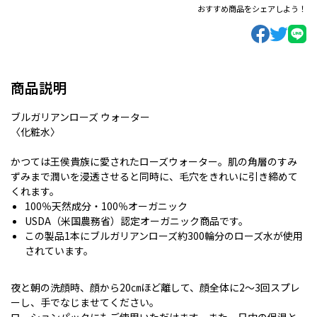
おすすめ商品をシェアしよう！
商品説明
ブルガリアンローズ ウォーター
〈化粧水〉
かつては王侯貴族に愛されたローズウォーター。肌の角層のすみ
ずみまで潤いを浸透させると同時に、毛穴をきれいに引き締めて
くれます。
100％天然成分・100％オーガニック
USDA（米国農務省）認定オーガニック商品です。
この製品1本にブルガリアンローズ約300輪分のローズ水が使用
されています。
夜と朝の洗顔時、顔から20㎝ほど離して、顔全体に2～3回スプレ
ーし、手でなじませてください。
ローションパックにもご使用いただけます。また、日中の保湿と