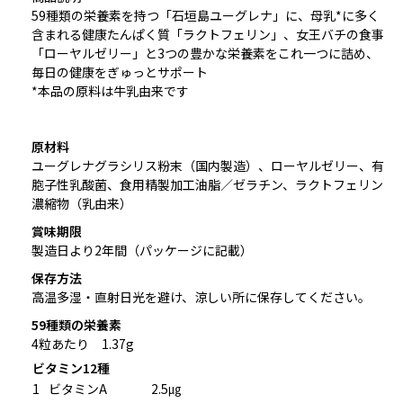
59種類の栄養素を持つ「石垣島ユーグレナ」に、母乳*に多く
含まれる健康たんぱく質「ラクトフェリン」、女王バチの食事
「ローヤルゼリー」と3つの豊かな栄養素をこれ一つに詰め、
毎日の健康をぎゅっとサポート
*本品の原料は牛乳由来です
原材料
ユーグレナグラシリス粉末（国内製造）、ローヤルゼリー、有
胞子性乳酸菌、食用精製加工油脂／ゼラチン、ラクトフェリン
濃縮物（乳由来）
賞味期限
製造日より2年間（パッケージに記載）
保存方法
高温多湿・直射日光を避け、涼しい所に保存してください。
59種類の栄養素
4粒あたり 1.37g
ビタミン12種
1
ビタミンA
2.5㎍