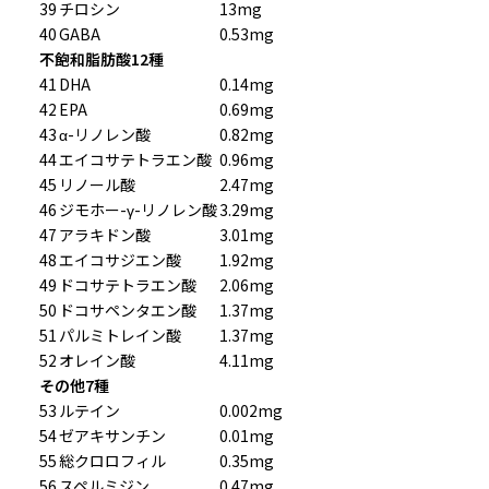
39
チロシン
13mg
40
GABA
0.53mg
不飽和脂肪酸12種
41
DHA
0.14mg
42
EPA
0.69mg
43
α-リノレン酸
0.82mg
44
エイコサテトラエン酸
0.96mg
45
リノール酸
2.47mg
46
ジモホー-γ-リノレン酸
3.29mg
47
アラキドン酸
3.01mg
48
エイコサジエン酸
1.92mg
49
ドコサテトラエン酸
2.06mg
50
ドコサペンタエン酸
1.37mg
51
パルミトレイン酸
1.37mg
52
オレイン酸
4.11mg
その他7種
53
ルテイン
0.002mg
54
ゼアキサンチン
0.01mg
55
総クロロフィル
0.35mg
56
スペルミジン
0.47mg