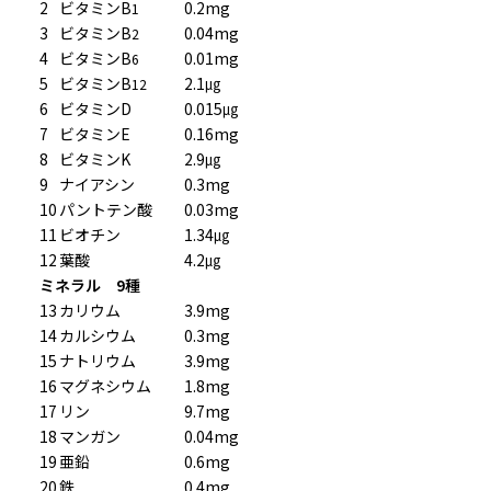
2
ビタミンB
0.2mg
1
3
ビタミンB
0.04mg
2
4
ビタミンB
0.01mg
6
5
ビタミンB
2.1㎍
12
6
ビタミンD
0.015㎍
7
ビタミンE
0.16mg
8
ビタミンK
2.9㎍
9
ナイアシン
0.3mg
10
パントテン酸
0.03mg
11
ビオチン
1.34㎍
12
葉酸
4.2㎍
ミネラル 9種
13
カリウム
3.9mg
14
カルシウム
0.3mg
15
ナトリウム
3.9mg
16
マグネシウム
1.8mg
17
リン
9.7mg
18
マンガン
0.04mg
19
亜鉛
0.6mg
20
鉄
0.4mg