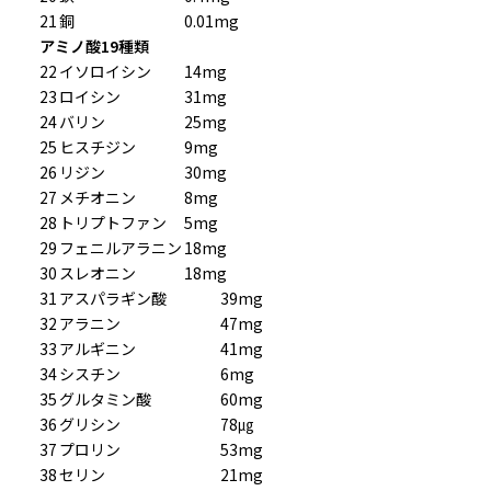
21
銅
0.01mg
アミノ酸19種類
22
イソロイシン
14mg
23
ロイシン
31mg
24
バリン
25mg
25
ヒスチジン
9mg
26
リジン
30mg
27
メチオニン
8mg
28
トリプトファン
5mg
29
フェニルアラニン
18mg
30
スレオニン
18mg
31
アスパラギン酸
39mg
32
アラニン
47mg
33
アルギニン
41mg
34
シスチン
6mg
35
グルタミン酸
60mg
36
グリシン
78㎍
37
プロリン
53mg
38
セリン
21mg