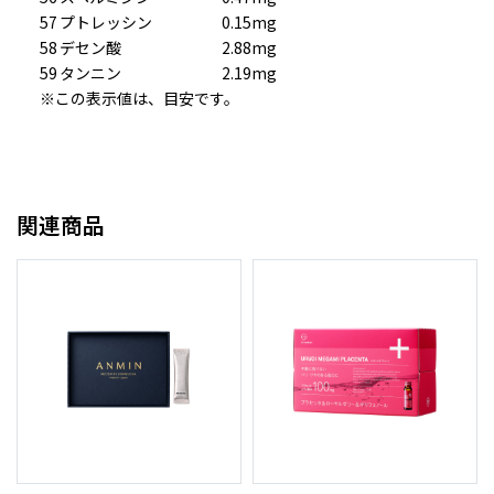
57
プトレッシン
0.15mg
58
デセン酸
2.88mg
59
タンニン
2.19mg
※この表示値は、目安です。
関連商品