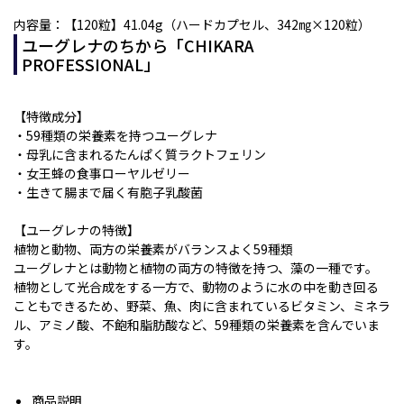
内容量：【120粒】41.04g（ハードカプセル、342㎎×120粒）
ユーグレナのちから「CHIKARA
PROFESSIONAL」
【特徴成分】
・59種類の栄養素を持つユーグレナ
・母乳に含まれるたんぱく質ラクトフェリン
・女王蜂の食事ローヤルゼリー
・生きて腸まで届く有胞子乳酸菌
【ユーグレナの特徴】
植物と動物、両方の栄養素がバランスよく59種類
ユーグレナとは動物と植物の両方の特徴を持つ、藻の一種です。
植物として光合成をする一方で、動物のように水の中を動き回る
こともできるため、野菜、魚、肉に含まれているビタミン、ミネラ
ル、アミノ酸、不飽和脂肪酸など、59種類の栄養素を含んでいま
す。
商品説明