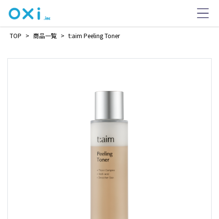
TOP
>
商品一覧
>
t:aim Peeling Toner