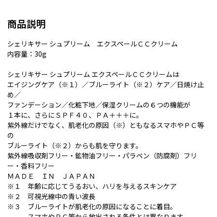
商品説明
シェリキサー シュプリーム エクスペールＣＣクリーム
内容量：30g
シェリキサー シュプリーム エクスペールＣＣクリームは
エイジングケア（※１）／ブルーライト（※２）ケア／日焼け止
め／
ファンデーション／化粧下地／保湿クリームの６つの機能が
１本に、さらにＳＰＦ４０、ＰＡ＋＋＋に。
紫外線だけでなく、肌老化の原因（※）ともなるスマホやＰＣ等
の
ブルーライト（※２）からも肌を守ります。
紫外線吸収剤フリー・鉱物油フリー・パラベン（防腐剤）フリ
ー・香料フリー
ＭＡＤＥ ＩＮ ＪＡＰＡＮ
※１ 年齢に応じてうるおい、ハリを与えるスキンケア
※２ 可視光線中の青い波長
※３ ブルーライトが肌老化の原因になることに着目。
スマホやＰＣ等から放出される条件とは異なります。