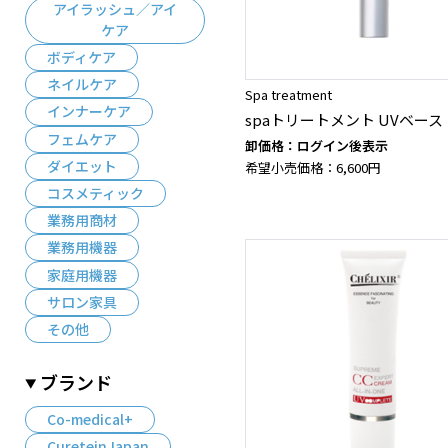
アイラッシュ／アイ
ケア
ボディケア
ネイルケア
Spa treatment
インナーケア
spaトリートメント UVベース
フェムケア
卸価格：ログイン後表示
ダイエット
希望小売価格：6,600円
コスメティック
業務用商材
業務用機器
家庭用機器
サロン家具
その他
ブランド
Co-medical+
CureteinJapan