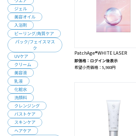
ウエア
ジェル
美容オイル
入浴剤
ピーリング/角質ケア
パック/フェイスマス
ク
PatchAge®WHITE LASER
UVケア
卸価格：ログイン後表示
クリーム
希望小売価格：5,980円
美容液
乳液
化粧水
洗顔料
クレンジング
バストケア
スキンケア
ヘアケア