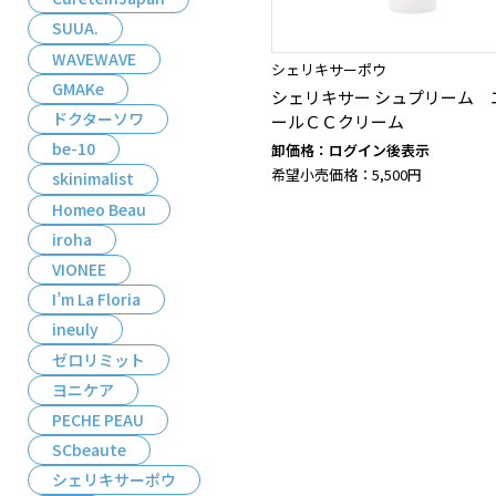
SUUA.
WAVEWAVE
シェリキサーポウ
GMAKe
シェリキサー シュプリーム 
ドクターソワ
ールＣＣクリーム
be-10
卸価格：ログイン後表示
希望小売価格：5,500円
skinimalist
Homeo Beau
iroha
VIONEE
I’m La Floria
ineuly
ゼロリミット
ヨニケア
PECHE PEAU
SCbeaute
シェリキサーポウ