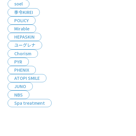
soel
季令KIREI
POLICY
Mirable
HEPASKIN
ユーグレナ
Chorism
PYR
PHENIX
ATOPI SMILE
JUNO
NBS
Spa treatment