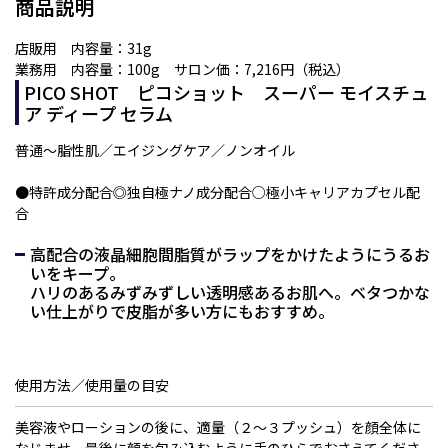
商品説明
店販用 内容量：31g
業務用 内容量：100g サロン価：7,216円（税込）
PICO SHOT ピコショット スーパー モイスチュ
ア ディープ セラム
普通～脂性肌／
エイジングケア／
ノンオイル
●特許成分配合◎独自極ナノ成分配合○極小キャリアカプセル配
合
高配合の液晶細胞間脂質がラップをかけたようにうるお
いをキープ。
ハリのあるみずみずしい透明感あるお肌へ。ベタつかな
い仕上がりで皮脂が多い方にもおすすめ。
使用方法／使用量の目安
美容液やローションの後に、適量（２～３プッシュ）を顔全体に