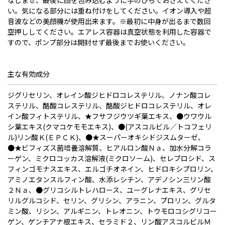
なじませ、最後に顔を包み込むように手のひらでおさえてくださ
い。気になる部分には重ね付けをしてください。イオン導入や超
音波などの美顔機が使用出来ます。※最初に中身が出るまで数回
空押ししてください。エアレス容器は真空状態を利用した容器で
すので、ポンプ部分は開封せず最後までお使いください。
主な有効成分
ジグリセリン、オレイン酸ジヒドロコレステリル、ノナン酸コレ
ステリル、酪酸コレステリル、酪酸ジヒドロコレステリル、オレ
イン酸フィトステリル、★
フサフジウツギ葉エキス
、●ウワウル
シ葉エキス(クマコケモモエキス)、●(アスコルビル／トコフェリ
ル)リン酸Ｋ(ＥＰＣＫ)、●★
スーパーオキシドジスムターゼ
、
●★
ビフィズス菌培養溶解質
、ヒアルロン酸Ｎａ、加水分解コラ
ーゲン、
ミクロコッカス溶解液(ミクロソーム)
、セレブロシド、ス
フィンゴモナスエキス、エルゴチオネイン、ヒドロキシプロリン、
アミノエタンスルフィン酸、水添レシチン、アデノシン三リン酸
２Ｎａ、●グリコシルトレハロース、ユーグレナエキス、グリセ
リルグルコシド、セリン、グリシン、アラニン、プロリン、グルタ
ミン酸、リシン、アルギニン、トレオニン、トウモロコシグリコー
ゲン、ゲンチアナ根エキス、セラミド２、
リン酸アスコルビルＭ