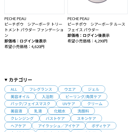
PECHE PEAU
PECHE PEAU
ピーチポウ シアーボーテ トリー
ピーチポウ シアーボーテ ルース
トメント パウダー ファンデーショ
フェイス パウダー
ン
卸価格：ログイン後表示
卸価格：ログイン後表示
希望小売価格：4,290円
希望小売価格：4,620円
カテゴリー
ALL
フレグランス
ウエア
ジェル
美容オイル
入浴剤
ピーリング/角質ケア
パック/フェイスマスク
UVケア
クリーム
美容液
乳液
化粧水
洗顔料
クレンジング
バストケア
スキンケア
ヘアケア
アイラッシュ／アイケア
ボディケア