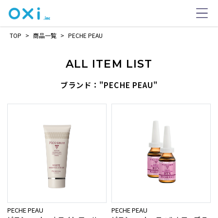
TOP
>
商品一覧
>
PECHE PEAU
ALL ITEM LIST
ブランド："PECHE PEAU"
PECHE PEAU
PECHE PEAU