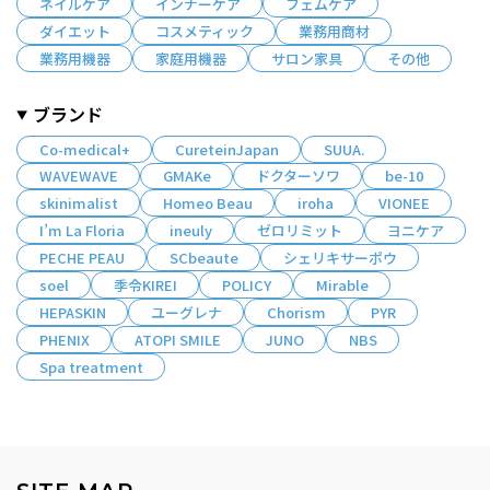
ネイルケア
インナーケア
フェムケア
ダイエット
コスメティック
業務用商材
業務用機器
家庭用機器
サロン家具
その他
ブランド
Co-medical+
CureteinJapan
SUUA.
WAVEWAVE
GMAKe
ドクターソワ
be-10
skinimalist
Homeo Beau
iroha
VIONEE
I’m La Floria
ineuly
ゼロリミット
ヨニケア
PECHE PEAU
SCbeaute
シェリキサーポウ
soel
季令KIREI
POLICY
Mirable
HEPASKIN
ユーグレナ
Chorism
PYR
PHENIX
ATOPI SMILE
JUNO
NBS
Spa treatment