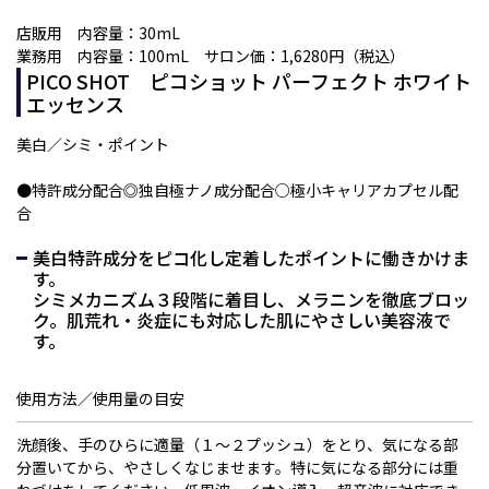
店販用 内容量：30mL
業務用 内容量：100mL サロン価：1,6280円（税込）
PICO SHOT ピコショット パーフェクト ホワイト
エッセンス
美白／
シミ・ポイント
●特許成分配合◎独自極ナノ成分配合○極小キャリアカプセル配
合
美白特許成分をピコ化し定着したポイントに働きかけま
す。
シミメカニズム３段階に着目し、メラニンを徹底ブロッ
ク。肌荒れ・炎症にも対応した肌にやさしい美容液で
す。
使用方法／使用量の目安
洗顔後、手のひらに適量（１～２プッシュ）をとり、気になる部
分置いてから、やさしくなじませます。特に気になる部分には重