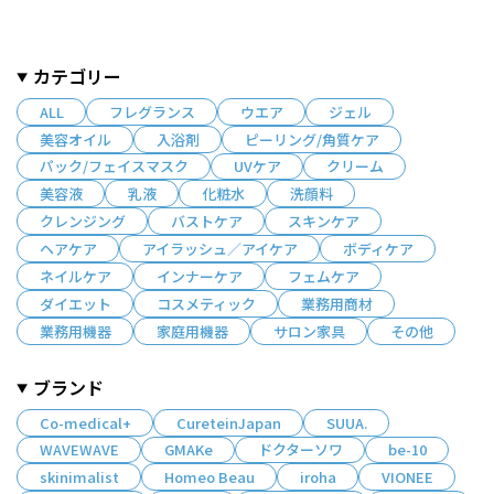
カテゴリー
ALL
フレグランス
ウエア
ジェル
美容オイル
入浴剤
ピーリング/角質ケア
パック/フェイスマスク
UVケア
クリーム
美容液
乳液
化粧水
洗顔料
クレンジング
バストケア
スキンケア
ヘアケア
アイラッシュ／アイケア
ボディケア
ネイルケア
インナーケア
フェムケア
ダイエット
コスメティック
業務用商材
業務用機器
家庭用機器
サロン家具
その他
ブランド
Co-medical+
CureteinJapan
SUUA.
WAVEWAVE
GMAKe
ドクターソワ
be-10
skinimalist
Homeo Beau
iroha
VIONEE