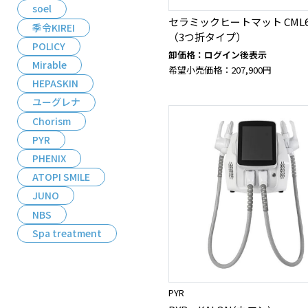
soel
セラミックヒートマット CML6
季令KIREI
（3つ折タイプ）
POLICY
卸価格：ログイン後表示
Mirable
希望小売価格：207,900円
HEPASKIN
ユーグレナ
Chorism
PYR
PHENIX
ATOPI SMILE
JUNO
NBS
Spa treatment
PYR