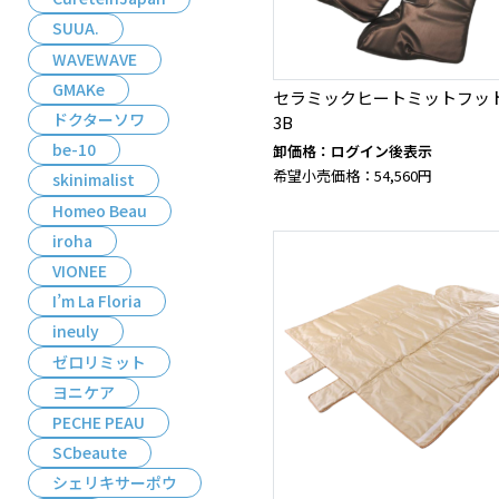
SUUA.
WAVEWAVE
GMAKe
セラミックヒートミットフットC
ドクターソワ
3B
be-10
卸価格：ログイン後表示
希望小売価格：54,560円
skinimalist
Homeo Beau
iroha
VIONEE
I’m La Floria
ineuly
ゼロリミット
ヨニケア
PECHE PEAU
SCbeaute
シェリキサーポウ