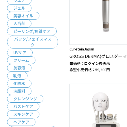
ウエア
ジェル
美容オイル
入浴剤
ピーリング/角質ケア
パック/フェイスマス
ク
CureteinJapan
UVケア
GROSS DERMA(グロスダーマ
クリーム
卸価格：ログイン後表示
美容液
希望小売価格：59,400円
乳液
化粧水
洗顔料
クレンジング
バストケア
スキンケア
ヘアケア