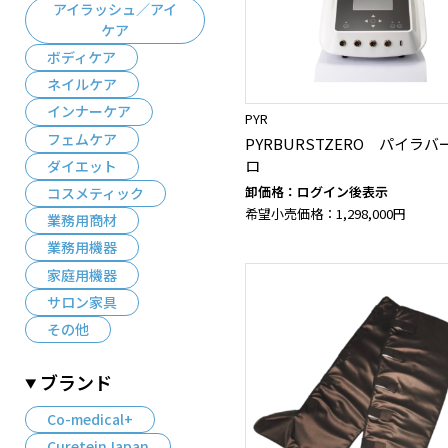
アイラッシュ／アイ
ケア
ボディケア
ネイルケア
インナーケア
PYR
フェムケア
PYRBURSTZERO パイラ
ロ
ダイエット
卸価格：ログイン後表示
コスメティック
希望小売価格：1,298,000円
業務用商材
業務用機器
家庭用機器
サロン家具
その他
ブランド
Co-medical+
CureteinJapan