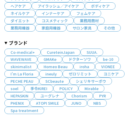
ヘアケア
アイラッシュ／アイケア
ボディケア
ネイルケア
インナーケア
フェムケア
ダイエット
コスメティック
業務用商材
業務用機器
家庭用機器
サロン家具
その他
ブランド
Co-medical+
CureteinJapan
SUUA.
WAVEWAVE
GMAKe
ドクターソワ
be-10
skinimalist
Homeo Beau
iroha
VIONEE
I’m La Floria
ineuly
ゼロリミット
ヨニケア
PECHE PEAU
SCbeaute
シェリキサーポウ
soel
季令KIREI
POLICY
Mirable
HEPASKIN
ユーグレナ
Chorism
PYR
PHENIX
ATOPI SMILE
JUNO
NBS
Spa treatment