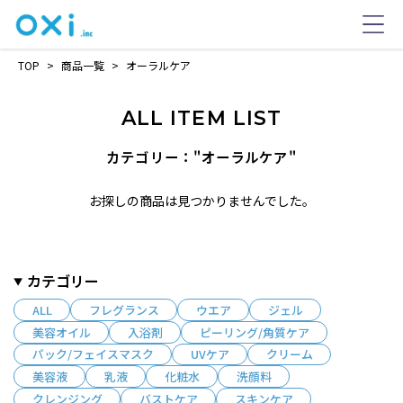
TOP
>
商品一覧
>
オーラルケア
ALL ITEM LIST
カテゴリー："オーラルケア"
お探しの商品は見つかりませんでした。
カテゴリー
ALL
フレグランス
ウエア
ジェル
美容オイル
入浴剤
ピーリング/角質ケア
パック/フェイスマスク
UVケア
クリーム
美容液
乳液
化粧水
洗顔料
クレンジング
バストケア
スキンケア